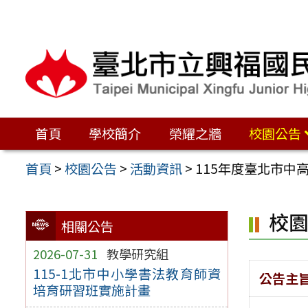
跳
至
主
要
內
容
首頁
學校簡介
榮耀之牆
校園公告
區
首頁
>
校園公告
>
活動資訊
>
115年度臺北市中
校
相關公告
2026-07-31
教學研究組
115-1北市中小學書法教育師資
公告主
培育研習班實施計畫