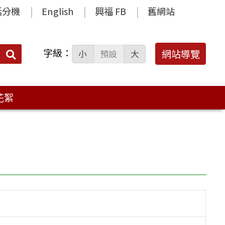
話分機
English
興福 FB
舊網站
字級：
送出
網站導覽
小
預設
大
搜
尋：
花絮