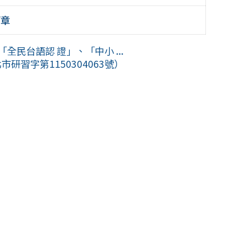
簡章
全民台語認 證」、「中小 ...
研習字第1150304063號）