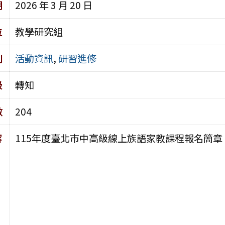
期
2026 年 3 月 20 日
位
教學研究組
別
活動資訊
,
研習進修
級
轉知
數
204
容
115年度臺北市中高級線上族語家教課程報名簡章