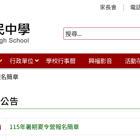
家長會
電
行政單位
學校行事曆
興福影音
活動
報名簡章
園公告
旨
115年暑期夏令營報名簡章