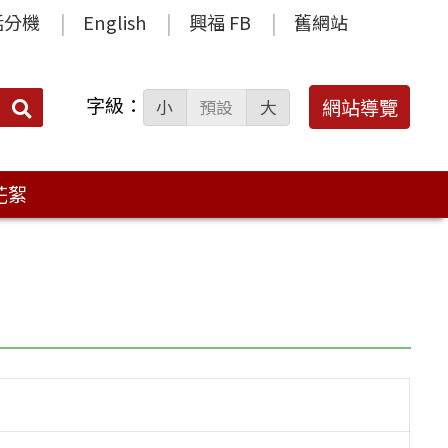
話分機
English
興福 FB
舊網站
字級：
送出
網站導覽
小
預設
大
搜
尋：
花絮