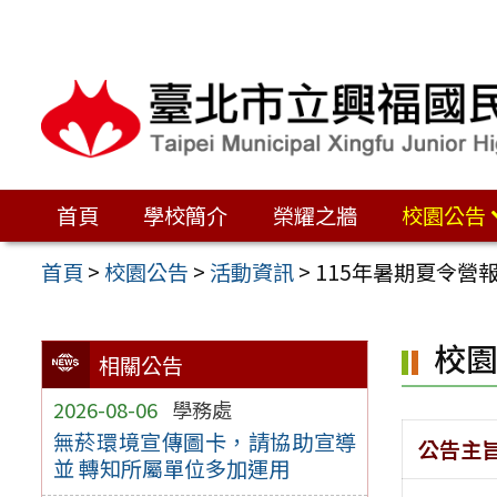
跳
至
主
要
內
容
首頁
學校簡介
榮耀之牆
校園公告
區
首頁
>
校園公告
>
活動資訊
>
115年暑期夏令營
校
相關公告
2026-08-06
學務處
無菸環境宣傳圖卡，請協助宣導
公告主
並 轉知所屬單位多加運用