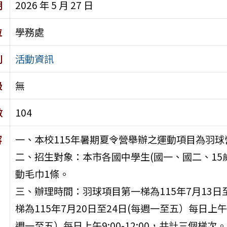
期
2026 年 5 月 27 日
位
學務處
別
活動資訊
級
無
數
104
容
一、本校115年暑期夏令營舉辦之運動項目為羽球
二、招生對象：本市各國中學生(國一、國二、15
動毛巾1條。
三、辦理時間：羽球項目第一梯為115年7月13日至1
梯為115年7月20日至24日(每週一至五）每日上午9:
週一至五）每日上午9:00-12:00，共計三個梯次。