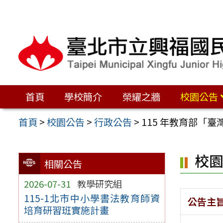
跳
至
主
要
內
容
首頁
學校簡介
榮耀之牆
校園公告
區
首頁
>
校園公告
>
行政公告
>
115 年教育部「
校
相關公告
2026-07-31
教學研究組
115-1北市中小學書法教育師資
公告主
培育研習班實施計畫