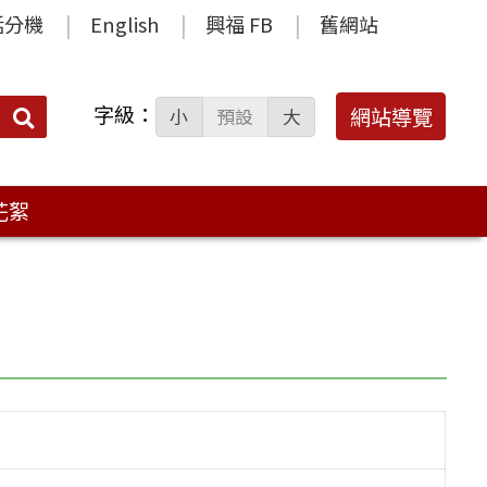
話分機
English
興福 FB
舊網站
字級：
送出
網站導覽
小
預設
大
搜
尋：
花絮