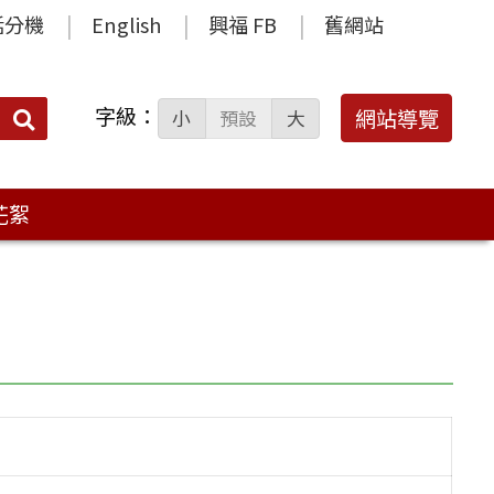
話分機
English
興福 FB
舊網站
字級：
送出
網站導覽
小
預設
大
搜
尋：
花絮