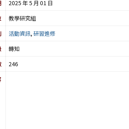
期
2025 年 5 月 01 日
位
教學研究組
別
活動資訊
,
研習進修
級
轉知
數
246
容