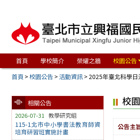
跳
至
主
要
內
容
首頁
學校簡介
榮耀之牆
校園公告
區
首頁
>
校園公告
>
活動資訊
>
2025年臺北科學日
校
相關公告
2026-07-31
教學研究組
115-1北市中小學書法教育師資
公告主
培育研習班實施計畫