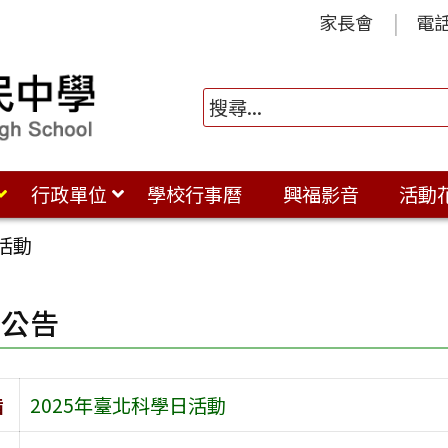
家長會
電
行政單位
學校行事曆
興福影音
活動
活動
園公告
旨
2025年臺北科學日活動