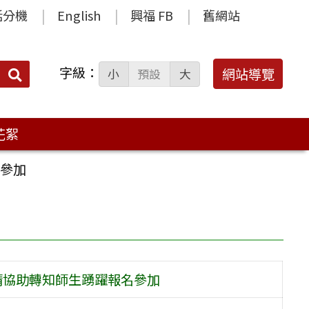
話分機
English
興福 FB
舊網站
字級：
送出
網站導覽
小
預設
大
搜
尋：
花絮
名參加
，請協助轉知師生踴躍報名參加