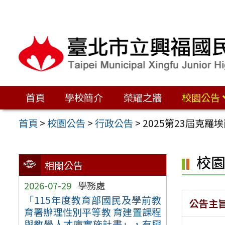
跳
至
主
要
內
容
首頁
學校簡介
榮耀之牆
校園公告
區
首頁
>
校園公告
>
行政公告
>
2025第23屆克
校
相關公告
2026-07-29
學務處
「115年度教育部國民及學前教
公告主
育署辦理性別平等教 育建置課程
與教學人才庫實施計畫」，有興