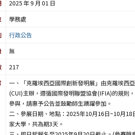
期
2025 年 9 月 01 日
位
學務處
別
行政公告
級
無
數
217
容
一、「克羅埃西亞國際創新發明展」由克羅埃西亞
(CUI)主辦，遵循國際發明聯盟協會(IFIA)的
參與，請惠予公告並鼓勵師生踴躍參加。
二、參展日期、地點：2025年10月16日~10月1
家大學，共為期3天。
三、即日起報名至2025年9月20日截止。(參賽