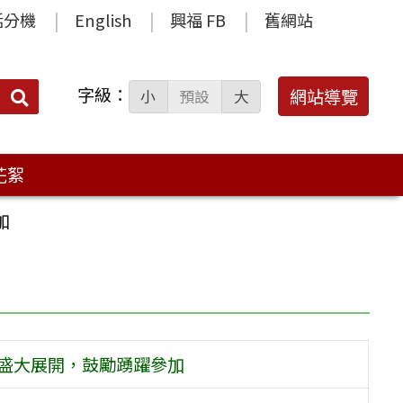
話分機
English
興福 FB
舊網站
字級：
送出
網站導覽
小
預設
大
搜
尋：
花絮
加
7日盛大展開，鼓勵踴躍參加