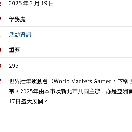
期
2025 年 3 月 19 日
位
學務處
別
活動資訊
級
重要
數
295
容
世界壯年運動會（World Masters Games
事，2025年由本市及新北市共同主辦，亦是亞洲
17日盛大展開。