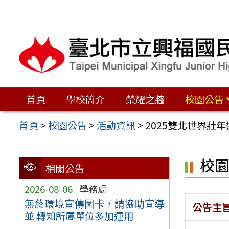
跳
至
主
要
內
容
首頁
學校簡介
榮耀之牆
校園公告
區
首頁
>
校園公告
>
活動資訊
>
2025雙北世界壯
校
相關公告
2026-08-06
學務處
無菸環境宣傳圖卡，請協助宣導
公告主
並 轉知所屬單位多加運用