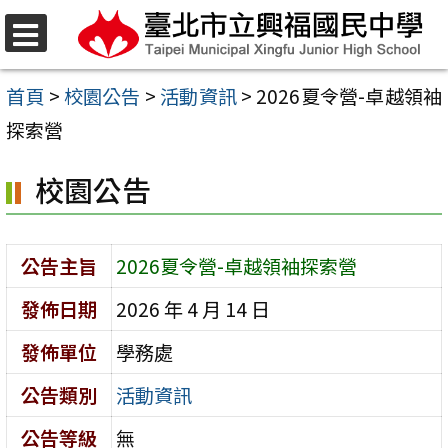
跳
至
選
單
主
首頁
>
校園公告
>
活動資訊
>
2026夏令營-卓越領袖
要
探索營
內
校園公告
容
區
公告主旨
2026夏令營-卓越領袖探索營
發佈日期
2026 年 4 月 14 日
發佈單位
學務處
公告類別
活動資訊
公告等級
無