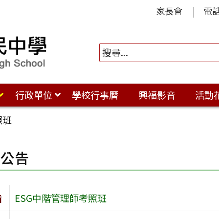
家長會
電
行政單位
學校行事曆
興福影音
活動
照班
園公告
旨
ESG中階管理師考照班