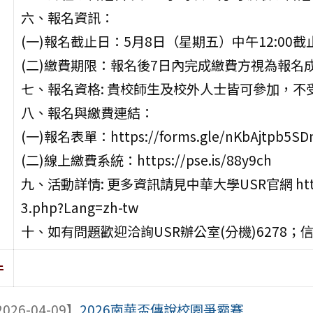
六、報名資訊：
(一)報名截止日：5月8日（星期五）中午12:00截
(二)繳費期限：報名後7日內完成繳費方視為報名
七、報名資格: 貴校師生及校外人士皆可參加，
八、報名與繳費連結：
(一)報名表單：https://forms.gle/nKbAjtpb5S
(二)線上繳費系統：https://pse.is/88y9ch
九、活動詳情: 更多資訊請見中華大學USR官網 https://us
3.php?Lang=zh-tw
十、如有問題歡迎洽詢USR辦公室(分機)6278；信箱:ch
件
026-04-09】
2026南華盃傳說校園爭霸賽