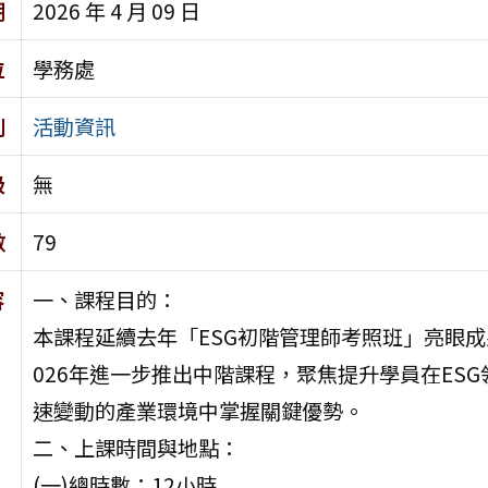
期
2026 年 4 月 09 日
位
學務處
別
活動資訊
級
無
數
79
容
一、課程目的：
本課程延續去年「ESG初階管理師考照班」亮眼成果
026年進一步推出中階課程，聚焦提升學員在ES
速變動的產業環境中掌握關鍵優勢。
二、上課時間與地點：
(一)總時數：12小時