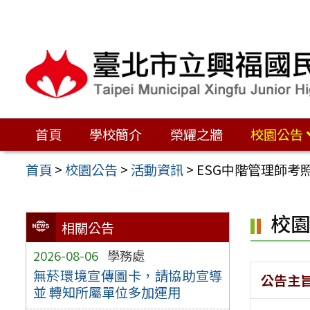
跳
至
主
要
內
容
首頁
學校簡介
榮耀之牆
校園公告
區
首頁
>
校園公告
>
活動資訊
>
ESG中階管理師考
校
相關公告
2026-08-06
學務處
無菸環境宣傳圖卡，請協助宣導
公告主
並 轉知所屬單位多加運用