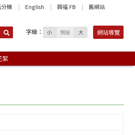
話分機
English
興福 FB
舊網站
字級：
送出
網站導覽
小
預設
大
搜
尋：
花絮