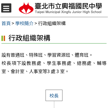
跳
至
選
單
主
首頁
>
學校簡介
>
行政組織架構
要
行政組織架構
內
容
區
設有普通班、特殊班、學習資源班、體育班。
校長項下設教務處、學生事務處、總務處、輔導
室、會計室、人事室等3 處 3 室。
校長