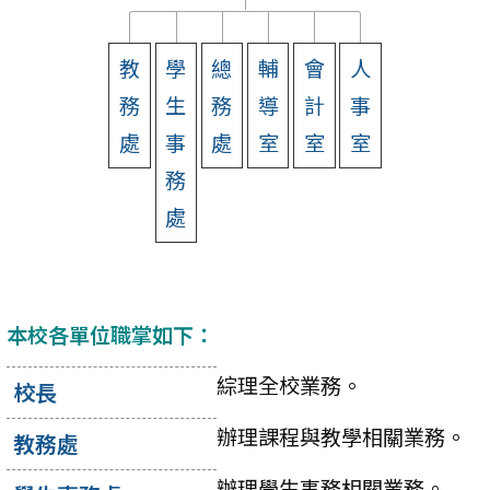
教
學
總
輔
會
人
務
生
務
導
計
事
處
事
處
室
室
室
務
處
本校各單位職掌如下：
綜理全校業務。
校長
辦理課程與教學相關業務。
教務處
辦理學生事務相關業務。