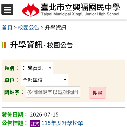
跳
至
選
單
主
首頁
>
校園公告
>
升學資訊
要
升學資訊
內
- 校園公告
容
區
類別：
單位：
送
關鍵字：
出
2026-07-15
115年度升學榜單
狂賀