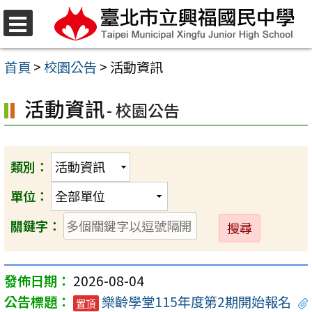
跳
至
選
單
主
首頁
>
校園公告
>
活動資訊
要
活動資訊
內
- 校園公告
容
區
類別：
單位：
送
關鍵字：
出
2026-08-04
樂齡學堂115年度第2期開始報名
置頂