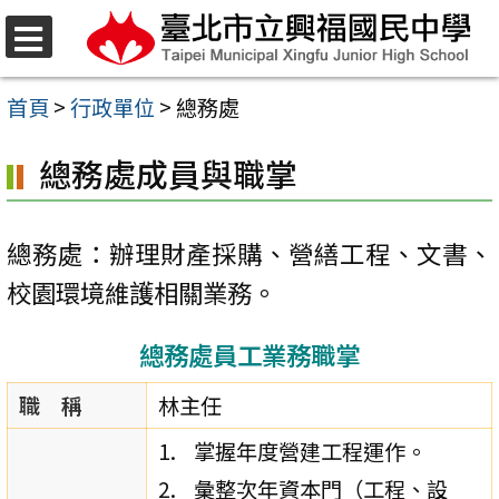
跳
至
選
單
主
首頁
>
行政單位
>
總務處
要
總務處成員與職掌
內
容
區
總務處：辦理財產採購、營繕工程、文書、
校園環境維護相關業務。
總務處員工業務職掌
職 稱
林主任
掌握年度營建工程運作。
彙整次年資本門（工程、設