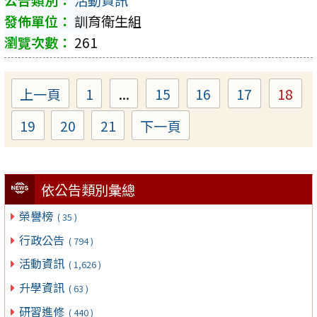
活動資訊
訓育衛生組
261
上一頁
1
...
15
16
17
18
Page
Page
Page
Page
Pag
19
20
21
下一頁
Page
Page
Page
依公告類別彙總
榮譽榜
( 35 )
行政公告
( 794 )
活動資訊
( 1,626 )
升學資訊
( 63 )
研習進修
( 440 )