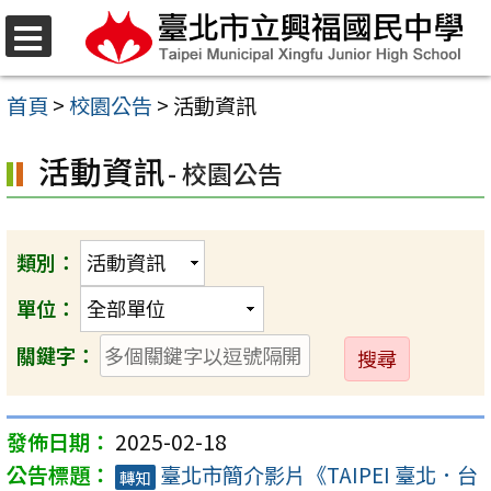
跳
至
選
單
主
首頁
>
校園公告
>
活動資訊
要
活動資訊
內
- 校園公告
容
區
類別：
單位：
送
關鍵字：
出
2025-02-18
臺北市簡介影片《TAIPEI 臺北．台
轉知