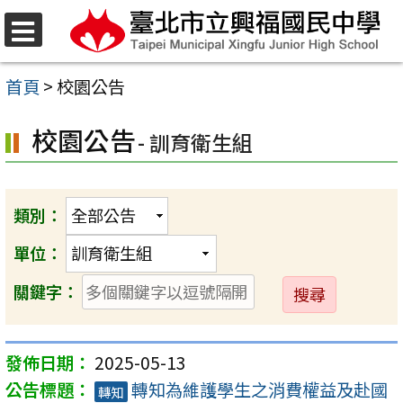
跳
至
選
單
主
首頁
>
校園公告
要
校園公告
內
- 訓育衛生組
容
區
類別：
單位：
送
關鍵字：
出
2025-05-13
轉知為維護學生之消費權益及赴國
轉知