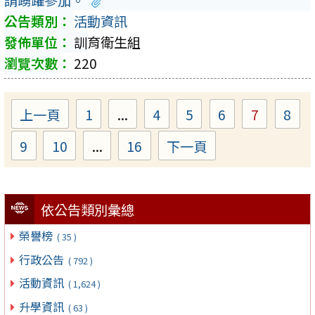
請踴躍參加。
活動資訊
訓育衛生組
220
上一頁
1
...
4
5
6
7
8
Page
Page
Page
Page
Page
Pa
9
10
...
16
下一頁
Page
Page
Page
依公告類別彙總
榮譽榜
( 35 )
行政公告
( 792 )
活動資訊
( 1,624 )
升學資訊
( 63 )