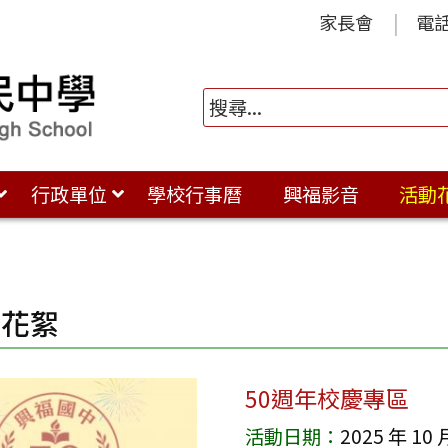
家長會
電
行政單位
學校行事曆
興福影音
活動
動花絮
50週年校慶專區
活動日期：
2025 年 10 