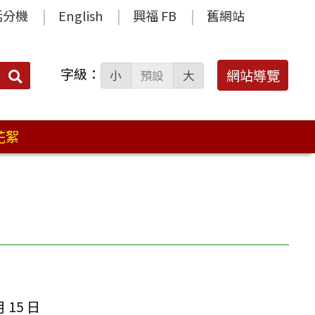
話分機
English
興福 FB
舊網站
字級：
送出
網站導覽
小
預設
大
搜
尋：
花絮
月 15 日