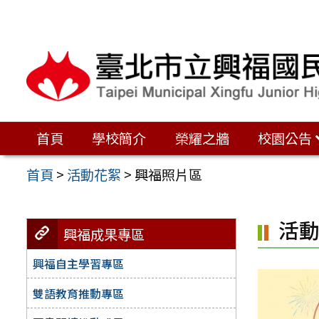
跳
至
主
要
內
容
首頁
學校簡介
榮耀之牆
校園公告
區
首頁
>
活動花絮
>
興福照片區
活
興福成果專區
興福自主學習專區
雙語教育推動專區