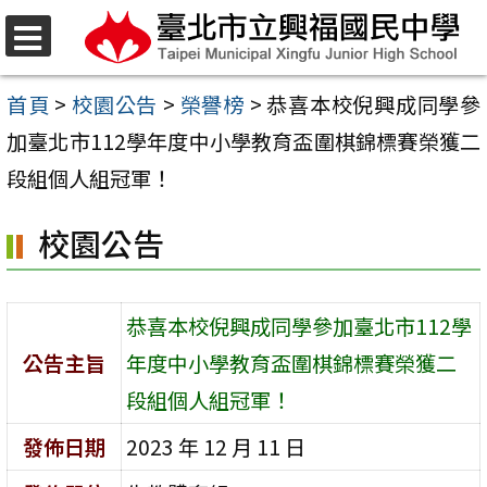
跳
至
選
單
主
首頁
>
校園公告
>
榮譽榜
>
恭喜本校倪興成同學參
要
加臺北市112學年度中小學教育盃圍棋錦標賽榮獲二
內
段組個人組冠軍！
容
校園公告
區
恭喜本校倪興成同學參加臺北市112學
公告主旨
年度中小學教育盃圍棋錦標賽榮獲二
段組個人組冠軍！
發佈日期
2023 年 12 月 11 日