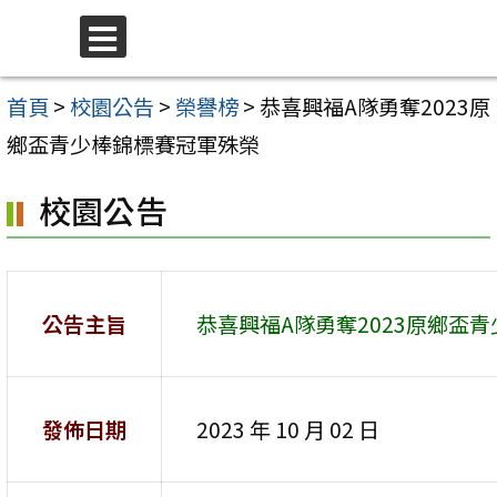
跳
至
選
單
主
首頁
>
校園公告
>
榮譽榜
>
恭喜興福A隊勇奪2023原
要
鄉盃青少棒錦標賽冠軍殊榮
內
校園公告
容
區
公告主旨
恭喜興福A隊勇奪2023原鄉盃
發佈日期
2023 年 10 月 02 日