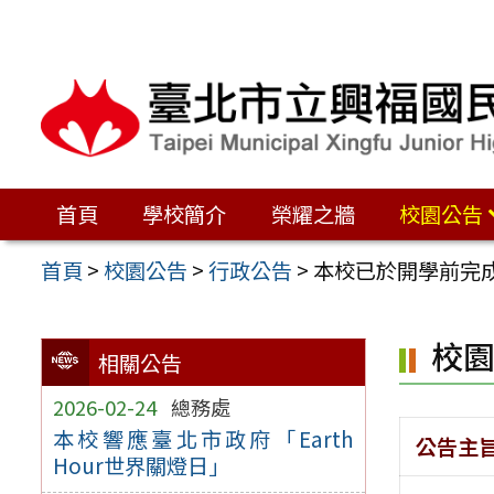
跳
至
主
要
內
容
首頁
學校簡介
榮耀之牆
校園公告
區
首頁
>
校園公告
>
行政公告
>
本校已於開學前完
校
相關公告
2026-02-24
總務處
本校響應臺北市政府「Earth
公告主
Hour世界關燈日」