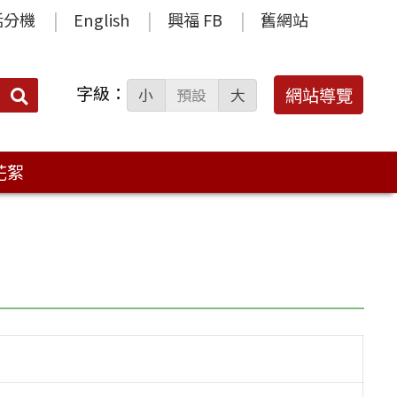
話分機
English
興福 FB
舊網站
字級：
送出
網站導覽
小
預設
大
搜
尋：
花絮