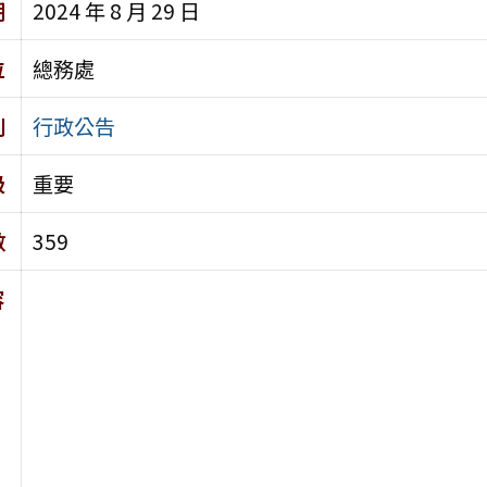
期
2024 年 8 月 29 日
位
總務處
別
行政公告
級
重要
數
359
容