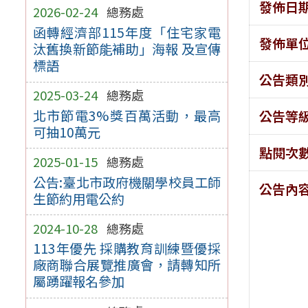
發佈日
2026-02-24
總務處
函轉經濟部115年度「住宅家電
發佈單
汰舊換新節能補助」海報 及宣傳
標語
公告類
2025-03-24
總務處
北市節電3%獎百萬活動，最高
公告等
可抽10萬元
點閱次
2025-01-15
總務處
公告:臺北市政府機關學校員工師
公告內
生節約用電公約
2024-10-28
總務處
113年優先 採購教育訓練暨優採
廠商聯合展覽推廣會，請轉知所
屬踴躍報名參加