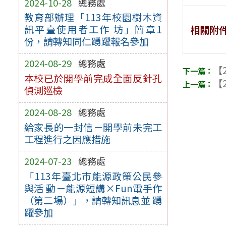
2024-10-28
總務處
教育部辦理「113年校園樹木資
訊平臺使用者工作 坊」簡章1
相關附
份，請轉知同仁踴躍報名參加
2024-08-29
總務處
【2
本校已於開學前完成全面反針孔
【2
偵測巡檢
2024-08-28
總務處
給家長的一封信－開學前未完工
工程進行之因應措施
2024-07-23
總務處
「113年臺北市能源政策公民參
與活 動－能源短講×Fun電手作
（第二場）」，請轉知訊息並 踴
躍參加