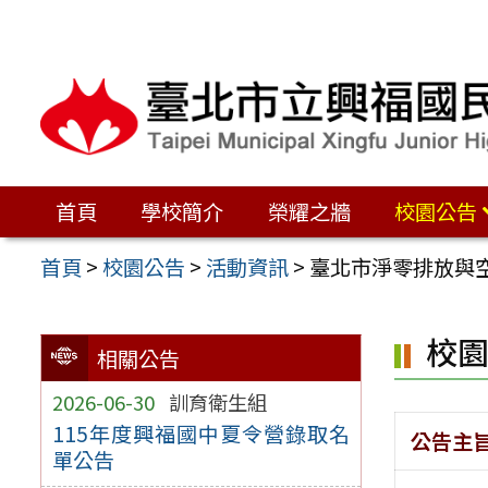
跳
至
主
要
內
容
首頁
學校簡介
榮耀之牆
校園公告
區
首頁
>
校園公告
>
活動資訊
>
臺北市淨零排放與
校
相關公告
2026-06-30
訓育衛生組
115年度興福國中夏令營錄取名
公告主
單公告