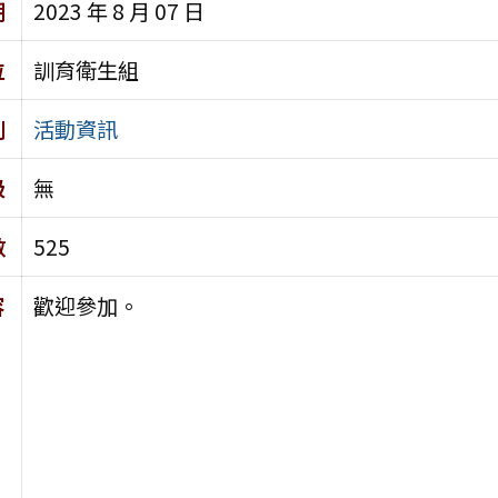
期
2023 年 8 月 07 日
位
訓育衛生組
別
活動資訊
級
無
數
525
容
歡迎參加。