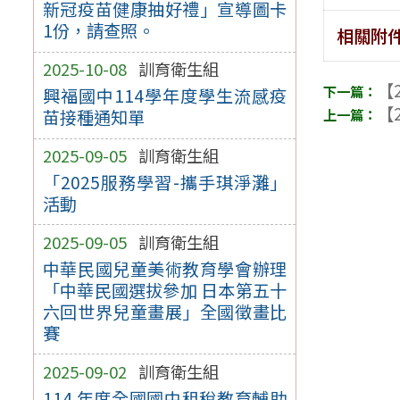
新冠疫苗健康抽好禮」宣導圖卡
1份，請查照。
相關附
2025-10-08
訓育衛生組
【2
興福國中114學年度學生流感疫
【2
苗接種通知單
2025-09-05
訓育衛生組
「2025服務學習-攜手琪淨灘」
活動
2025-09-05
訓育衛生組
中華民國兒童美術教育學會辦理
「中華民國選拔參加 日本第五十
六回世界兒童畫展」全國徵畫比
賽
2025-09-02
訓育衛生組
114 年度全國國中租稅教育輔助