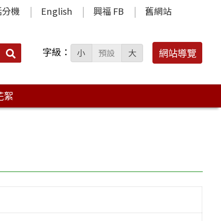
話分機
English
興福 FB
舊網站
字級：
送出
網站導覽
小
預設
大
搜
尋：
花絮