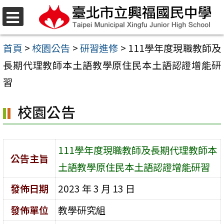
跳
至
選
單
主
首頁
>
校園公告
>
研習進修
>
111學年度現職教師及
要
長期代理教師本土語教學原住民本土語認證增能研
內
習
容
校園公告
區
111學年度現職教師及長期代理教師本
公告主旨
土語教學原住民本土語認證增能研習
發佈日期
2023 年 3 月 13 日
發佈單位
教學研究組