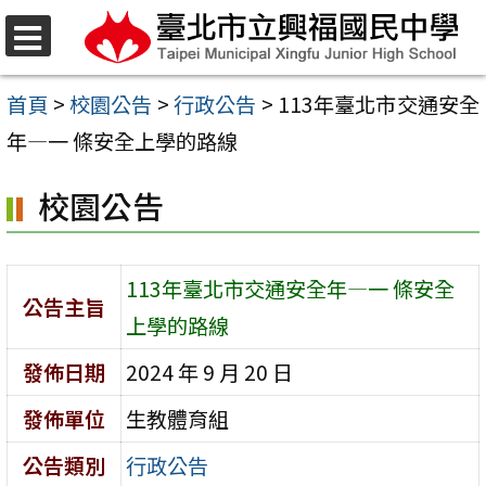
跳
至
選
單
主
首頁
>
校園公告
>
行政公告
>
113年臺北市交通安全
要
年—一 條安全上學的路線
內
校園公告
容
區
113年臺北市交通安全年—一 條安全
公告主旨
上學的路線
發佈日期
2024 年 9 月 20 日
發佈單位
生教體育組
公告類別
行政公告