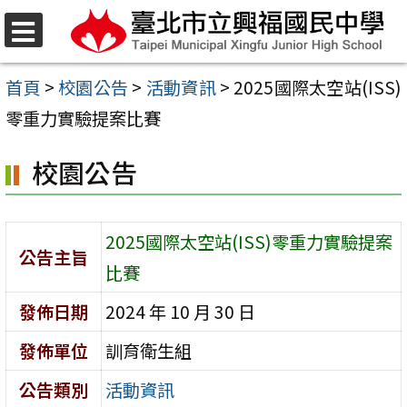
跳
至
選
單
主
首頁
>
校園公告
>
活動資訊
>
2025國際太空站(ISS)
要
零重力實驗提案比賽
內
校園公告
容
區
2025國際太空站(ISS)零重力實驗提案
公告主旨
比賽
發佈日期
2024 年 10 月 30 日
發佈單位
訓育衛生組
公告類別
活動資訊