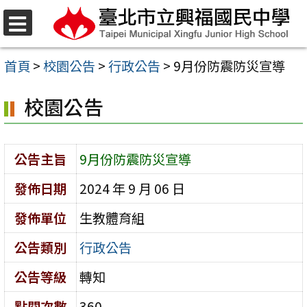
跳
至
選
單
主
首頁
>
校園公告
>
行政公告
>
9月份防震防災宣導
要
校園公告
內
容
區
公告主旨
9月份防震防災宣導
發佈日期
2024 年 9 月 06 日
發佈單位
生教體育組
公告類別
行政公告
公告等級
轉知
點閱次數
360