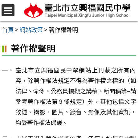
跳
至
選
單
主
首頁
>
網站政策
>
著作權聲明
要
著作權聲明
內
容
區
臺北市立興福國民中學網站上刊載之所有內
容，除著作權法規定不得為著作權之標的（如
法律、命令、公務員撰擬之講稿、新聞稿等–請
參考著作權法第 9 條規定）外，其他包括文字
敘述、攝影、圖片、錄音、影像及其他資訊，
均受著作權法保護。