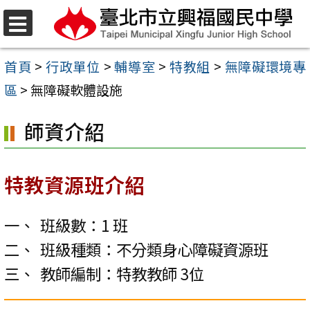
跳
至
選
單
主
首頁
>
行政單位
>
輔導室
>
特教組
>
無障礙環境專
要
區
>
無障礙軟體設施
內
師資介紹
容
區
特教資源班介紹
班級數：1 班
班級種類：不分類身心障礙資源班
教師編制：特教教師 3位