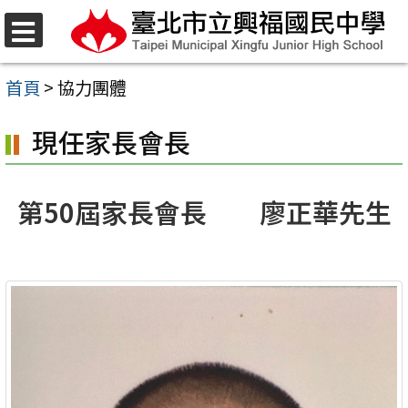
跳
至
選
單
主
首頁
>
協力團體
要
現任家長會長
內
容
區
第50屆家長會長 廖正華先生