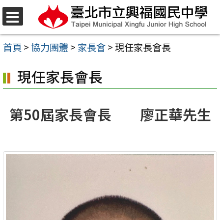
跳
至
選
單
主
首頁
>
協力團體
>
家長會
>
現任家長會長
要
現任家長會長
內
容
區
第50屆家長會長 廖正華先生