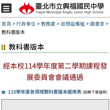
跳
至
選
單
主
首頁
>
行政單位
>
教務處
>
註冊設備組
>
圖書室
>
要
教科書版本
內
教科書版本
容
區
經本校114學年度第二學期課程發
展委員會會議通過
115學年度各領域教科書版本選用表
(點擊下載檔案)